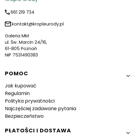
661 219 734
kontakt@kropleurody.pl
Galeria MM
ul. Św. Marcin 24/16,
61-805 Poznań
NIP 7531490383
Linki w stopce
POMOC
Jak kupować
Regulamin
Polityka prywatności
Najczęściej zadawane pytania
Bezpieczeństwo
PŁATOŚCI I DOSTAWA