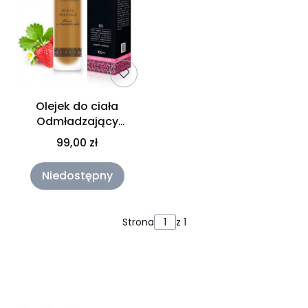
Olejek do ciała
Odmładzający
GoArgan+ Truskawka
99,00 zł
100 ml
Niedostępny
Strona
z 1