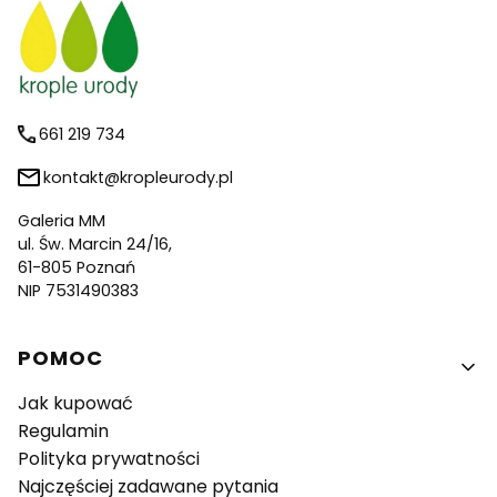
661 219 734
kontakt@kropleurody.pl
Galeria MM
ul. Św. Marcin 24/16,
61-805 Poznań
NIP 7531490383
Linki w stopce
POMOC
Jak kupować
Regulamin
Polityka prywatności
Najczęściej zadawane pytania