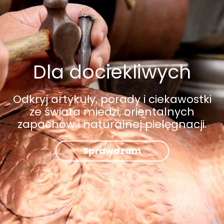
Dla dociekliwych
Odkryj artykuły, porady i ciekawostki
ze świata miedzi, orientalnych
zapachów i naturalnej pielęgnacji.
Sprawdzam