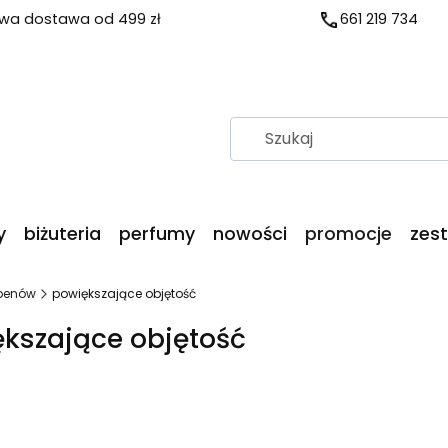
a dostawa od 499 zł
661 219 734
y
biżuteria
perfumy
nowości
promocje
zes
benów
powiększające objętość
kszające objętość