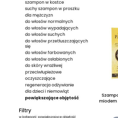
szampon w kostce
Lista 
suchy szampon w proszku
dla mężczyzn
do włosów normalnych
do włosów wypadających
do włosów suchych
do włosów przetłuszczających
się
do włosów farbowanych
do włosów osłabionych
do skóry wrażliwej
przeciwłupieżowe
oczyszczające
regeneracja odżywianie
dla dzieci i niemowląt
Szampo
powiększające objętość
miodem 
Koniec menu
miodem
Filtry
w kategorii: powiększające objętość