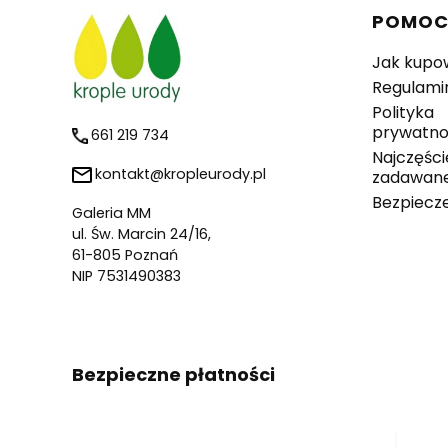
Linki 
POMO
Jak kupo
Regulami
Polityka
prywatno
661 219 734
Najczęści
kontakt@kropleurody.pl
zadawane
Bezpiecz
Galeria MM
ul. Św. Marcin 24/16,
61-805 Poznań
NIP 7531490383
Bezpieczne płatności