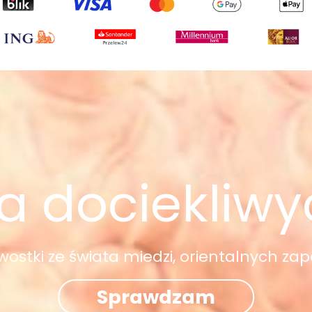
a dociekliw
awostki ze świata miedzi, orientalnych zap
Sprawdzam