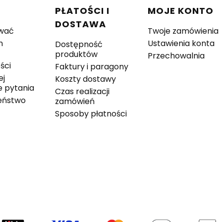
w stopce
C
PŁATOŚCI I
MOJE KONTO
DOSTAWA
wać
Twoje zamówienia
n
Ustawienia konta
Dostępność
produktów
Przechowalnia
ści
Faktury i paragony
ej
Koszty dostawy
 pytania
Czas realizacji
eństwo
zamówień
Sposoby płatności