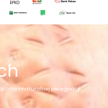
ych
achów i naturalnej pielęgnacji.