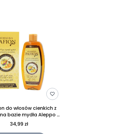
produktów
n do włosów cienkich z
na bazie mydła Aleppo z
 Almalika Pafion 400ml
34,99 zł