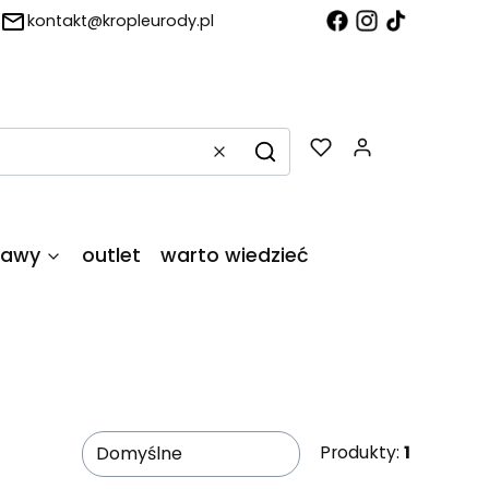
kontakt@kropleurody.pl
Produkty w
Wyczyść
Szukaj
tawy
outlet
warto wiedzieć
Produkty:
1
Domyślne