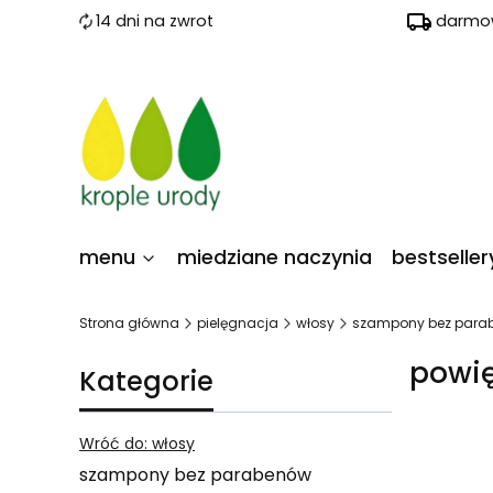
14 dni na zwrot
darmow
menu
miedziane naczynia
bestseller
Strona główna
pielęgnacja
włosy
szampony bez para
powię
Kategorie
Wróć do: włosy
szampony bez parabenów