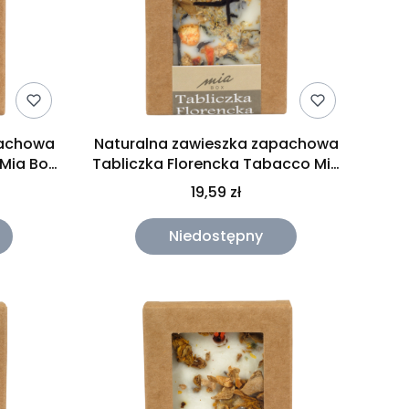
pachowa
Naturalna zawieszka zapachowa
 Mia Box
Tabliczka Florencka Tabacco Mia
Box 30g
19,59 zł
Niedostępny