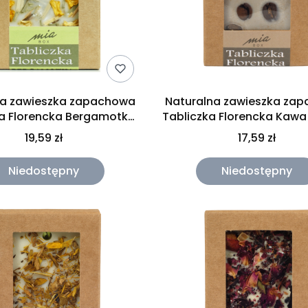
na zawieszka zapachowa
Naturalna zawieszka za
ka Florencka Bergamotka
Tabliczka Florencka Kawa
Mia Box 30g
30g
19,59 zł
17,59 zł
Niedostępny
Niedostępny