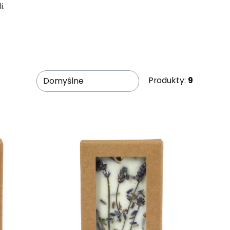
i.
 naturalny zapach swoim pomieszczeniom.
ej ubraniom i bieliźnie. Pomogą także w odstraszeniu
Produkty:
9
Domyślne