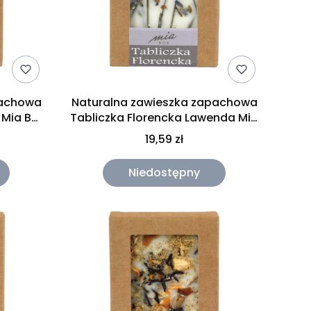
pachowa
Naturalna zawieszka zapachowa
 Mia Box
Tabliczka Florencka Lawenda Mia
Box 30g
19,59 zł
Niedostępny