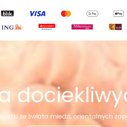
a dociekliw
awostki ze świata miedzi, orientalnych zap