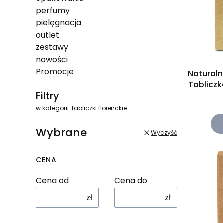
perfumy
pielęgnacja
outlet
zestawy
nowości
Promocje
Natural
Tablicz
Koniec menu
Filtry
w kategorii: tabliczki florenckie
Wybrane
Wyczyść
CENA
Cena od
Cena do
zł
zł