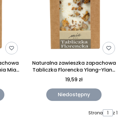
pachowa
Naturalna zawieszka zapachowa
nia Mia
Tabliczka Florencka Ylang-Ylang
Mia Box 30g
19,59 zł
Niedostępny
Strona
z 1