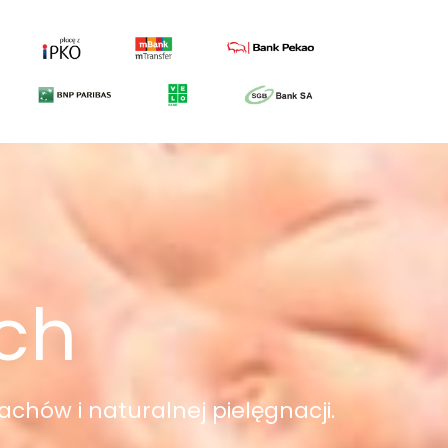
ych
achów i naturalnej pielęgnacji.