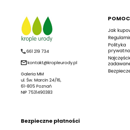
Linki 
POMO
Jak kupo
Regulami
Polityka
prywatno
661 219 734
Najczęści
kontakt@kropleurody.pl
zadawane
Bezpiecz
Galeria MM
ul. Św. Marcin 24/16,
61-805 Poznań
NIP 7531490383
Bezpieczne płatności