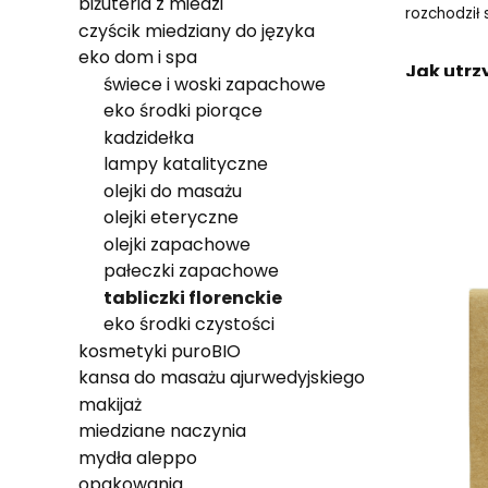
biżuteria z miedzi
rozchodził
czyścik miedziany do języka
eko dom i spa
Jak utrz
świece i woski zapachowe
eko środki piorące
Dzięki tym
kadzidełka
Umiejscowi
lampy katalityczne
małych szk
olejki do masażu
olejki eteryczne
Lista 
olejki zapachowe
pałeczki zapachowe
tabliczki florenckie
eko środki czystości
kosmetyki puroBIO
kansa do masażu ajurwedyjskiego
makijaż
miedziane naczynia
mydła aleppo
opakowania