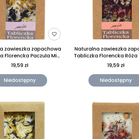
na zawieszka zapachowa
Naturalna zawieszka za
ka Florencka Paczula Mia
Tabliczka Florencka Róża
Box 30g
30g
19,59 zł
19,59 zł
Niedostępny
Niedostępny