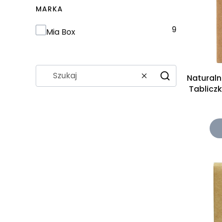
MARKA
9
Marka
Mia Box
Natural
Wyczyść
Szukaj
Tablicz