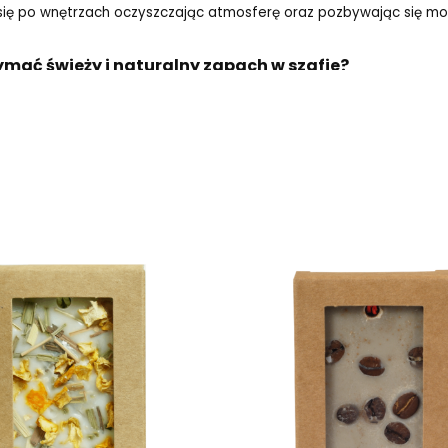
 się po wnętrzach oczyszczając atmosferę oraz pozbywając się mol
ymać świeży i naturalny zapach w szafie?
 cudownie pachnącym tabliczkom florenckim można nadać piękny,
one w szafie nadadzą świeżość i delikatność przechowywanym w ni
odników takich jak mole.
produktów