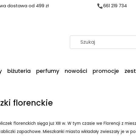
a dostawa od 499 zł
661 219 734
y
biżuteria
perfumy
nowości
promocje
zes
zki florenckie
bliczek florenckich sięga już XIII w. W tym czasie we Florencji z mi
abliczki zapachowe. Mieszkanki miasta wkładały zwieszały je w po