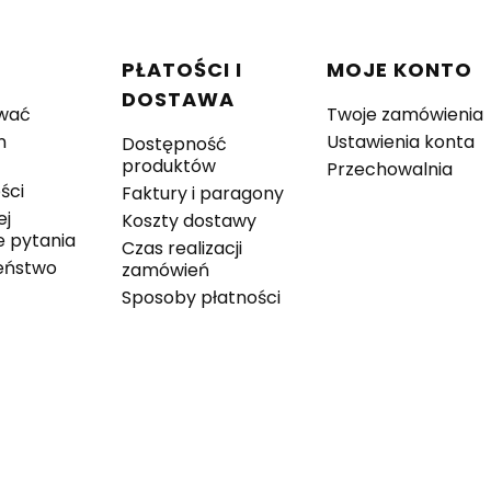
w stopce
C
PŁATOŚCI I
MOJE KONTO
DOSTAWA
wać
Twoje zamówienia
n
Ustawienia konta
Dostępność
produktów
Przechowalnia
ści
Faktury i paragony
ej
Koszty dostawy
 pytania
Czas realizacji
eństwo
zamówień
Sposoby płatności