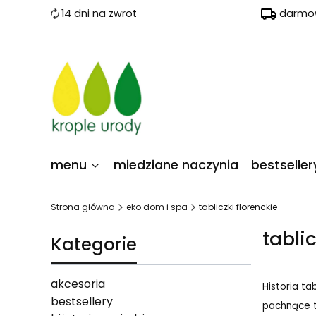
14 dni na zwrot
darmow
menu
miedziane naczynia
bestseller
Strona główna
eko dom i spa
tabliczki florenckie
tablic
Kategorie
akcesoria
Historia ta
bestsellery
pachnące t