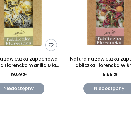
na zawieszka zapachowa
Naturalna zawieszka za
ka Florencka Wanilia Mia
Tabliczka Florencka Wiś
Box 30g
Box 30g
19,59 zł
19,59 zł
Niedostępny
Niedostępny