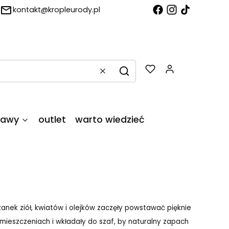
kontakt@kropleurody.pl
Produkty w
Wyczyść
Szukaj
tawy
outlet
warto wiedzieć
eszanek ziół, kwiatów i olejków zaczęły powstawać pięknie
mieszczeniach i wkładały do szaf, by naturalny zapach