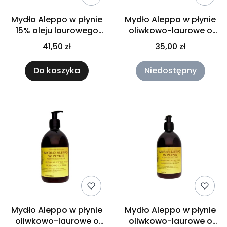
Mydło Aleppo w płynie
Mydło Aleppo w płynie
15% oleju laurowego
oliwkowo-laurowe o
Alepia 500 ml
zapachu jaśminu
41,50 zł
35,00 zł
500ml
Do koszyka
Niedostępny
Mydło Aleppo w płynie
Mydło Aleppo w płynie
oliwkowo-laurowe o
oliwkowo-laurowe o