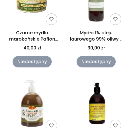
Czarne mydło
Mydło 1% oleju
marokańskie Pafion
laurowego 99% oliwy z
Queen 500ml
oliwek GISANE 500ml
40,00 zł
30,00 zł
Niedostępny
Niedostępny