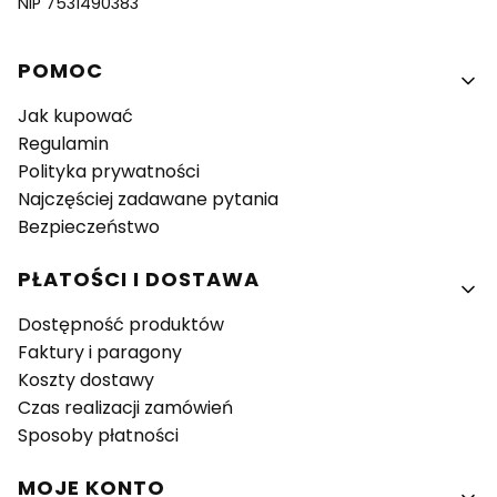
NIP 7531490383
Linki w stopce
POMOC
Jak kupować
Regulamin
Polityka prywatności
Najczęściej zadawane pytania
Bezpieczeństwo
PŁATOŚCI I DOSTAWA
Dostępność produktów
Faktury i paragony
Koszty dostawy
Czas realizacji zamówień
Sposoby płatności
MOJE KONTO