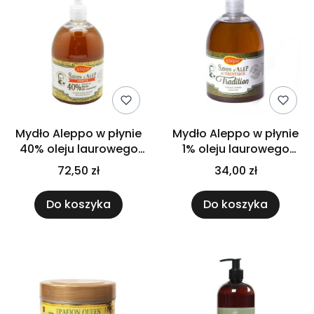
Mydło Aleppo w płynie
Mydło Aleppo w płynie
40% oleju laurowego
1% oleju laurowego
Alepia 500 ml
Alepia 500 ml
72,50 zł
34,00 zł
Do koszyka
Do koszyka