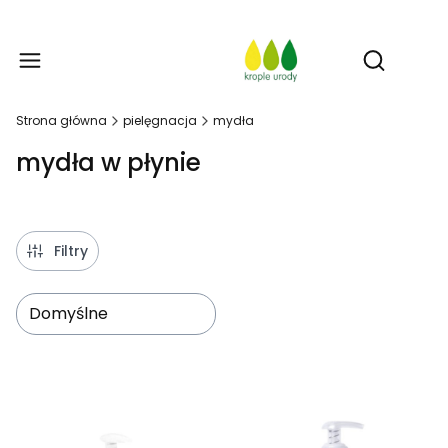
Prod
Otwórz w
Strona główna
pielęgnacja
mydła
mydła w płynie
Filtry
Domyślne
Lista produktów