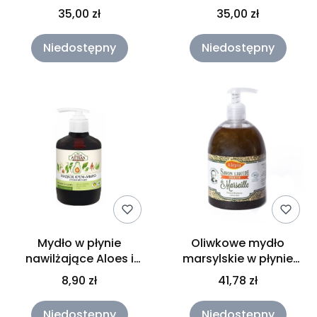
zapachu lawendy Bio-
zapachu róży 500ml
35,00 zł
35,00 zł
Mika 500ml
Niedostępny
Niedostępny
Mydło w płynie
Oliwkowe mydło
nawilżające Aloes i
marsylskie w płynie
Awokado Green
Premium 500ml Alepia
8,90 zł
41,78 zł
Pharmacy 460ml
Niedostępny
Niedostępny