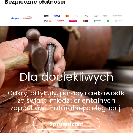
Bezpieczne płatności
Dla dociekliwych
Odkryj artykuły, porady i ciekawostki
ze świata miedzi, orientalnych
zapachów i naturalnej pielęgnacji.
Sprawdzam