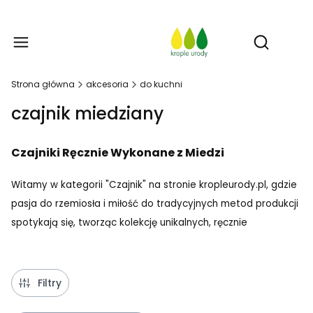
Prod
Otwórz w
Strona główna
akcesoria
do kuchni
czajnik miedziany
Czajniki Ręcznie Wykonane z Miedzi
Witamy w kategorii "Czajnik" na stronie kropleurody.pl, gdzie
pasja do rzemiosła i miłość do tradycyjnych metod produkcji
spotykają się, tworząc kolekcję unikalnych, ręcznie
wykonanych czajników z miedzi. Każdy czajnik w naszej
ofercie to nie tylko niezawodne narzędzie kuchenne, ale
również prawdziwe dzieło sztuki, które doda elegancji i stylu
Filtry
do każdego wnętrza.