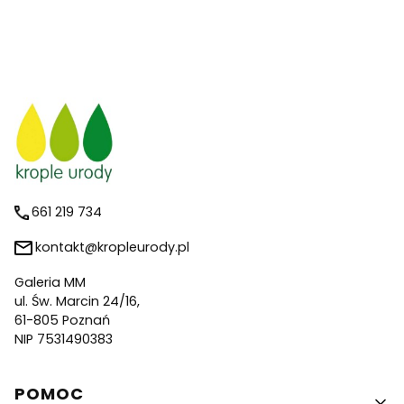
661 219 734
kontakt@kropleurody.pl
Galeria MM
ul. Św. Marcin 24/16,
61-805 Poznań
NIP 7531490383
Linki w stopce
POMOC