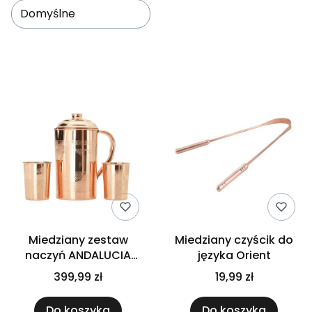
z których produkt został stworzony. Popieramy ideę Zero
Domyślne
Waste, więc w Kroplach Urody możecie również bambusowe
szczoteczki do zębów, a także grzebienie wykonane z
naturalnego drewna.
Lista produktów
Miedziany zestaw
Miedziany czyścik do
naczyń ANDALUCIA
języka Orient
Premium
399,99 zł
19,99 zł
Do koszyka
Do koszyka