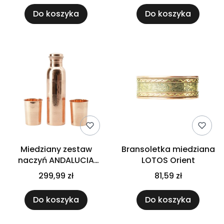
Do koszyka
Do koszyka
Miedziany zestaw
Bransoletka miedziana
naczyń ANDALUCIA
LOTOS Orient
Premium
299,99 zł
81,59 zł
Do koszyka
Do koszyka