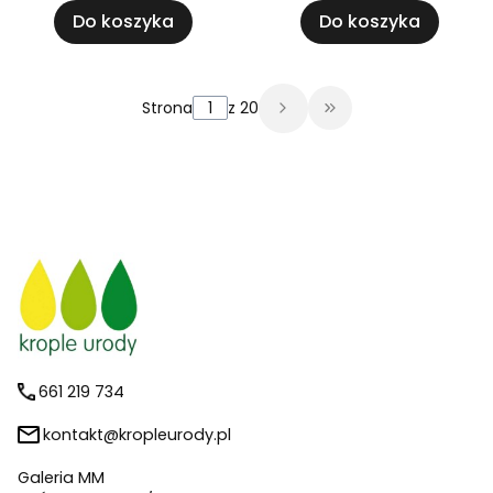
Do koszyka
Do koszyka
Strona
z 20
Przejdź do ostatni
661 219 734
kontakt@kropleurody.pl
Galeria MM