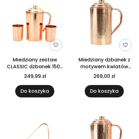
Miedziany zestaw
Miedziany dzbanek z
CLASSIC dzbanek 1500
motywem kwiatów
ml + 2 kubki 250 ml
Premium GISANE 1,5 l
349,99 zł
269,00 zł
Cu29
Do koszyka
Do koszyka