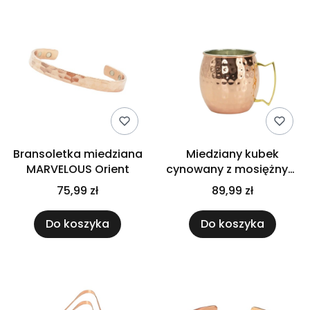
Bransoletka miedziana
Miedziany kubek
MARVELOUS Orient
cynowany z mosiężnym
uchwytem 500 ml
75,99 zł
89,99 zł
Do koszyka
Do koszyka