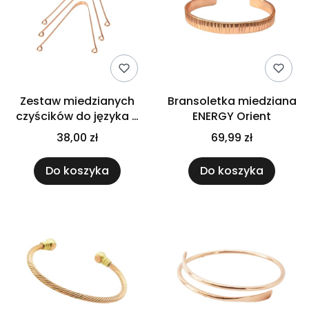
Zestaw miedzianych
Bransoletka miedziana
czyścików do języka 3
ENERGY Orient
szt. Orient
38,00 zł
69,99 zł
Do koszyka
Do koszyka