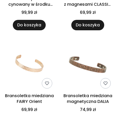
cynowany w środku
z magnesami CLASSIC
500 ml
Orient
99,99 zł
69,99 zł
Do koszyka
Do koszyka
Bransoletka miedziana
Bransoletka miedziana
FAIRY Orient
magnetyczna DALIA
69,99 zł
74,99 zł