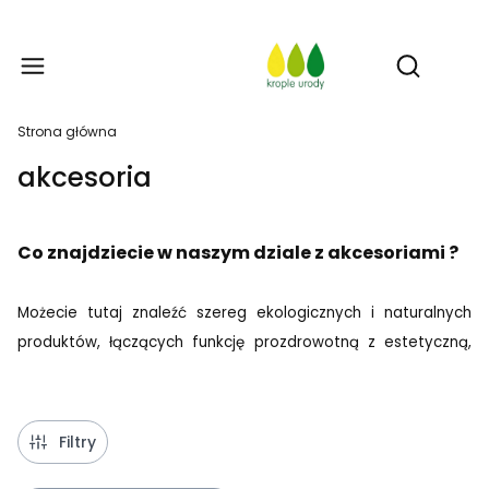
Prod
Otwórz w
Strona główna
akcesoria
Co znajdziecie w naszym dziale z akcesoriami ?
Możecie tutaj znaleźć szereg ekologicznych i naturalnych
produktów, łączących funkcję prozdrowotną z estetyczną,
jak np. ręcznie wykonane miedziane bransoletki prosto z Indii
oraz dzbanki miedziane czy tradycyjne indyjskie miseczki.
Przy wyborze akcesoriów, do naszego sklepu, stawiamy na
Filtry
jakość i oryginalność. Ważne są przede wszystkim materiały,