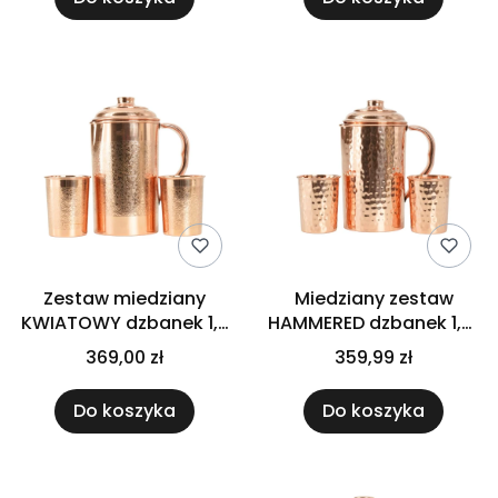
Zestaw miedziany
Miedziany zestaw
KWIATOWY dzbanek 1,5
HAMMERED dzbanek 1,5L
i 2 kubki 250 ml GISANE
i 2 kubki 250 ml Gisane
369,00 zł
359,99 zł
Do koszyka
Do koszyka