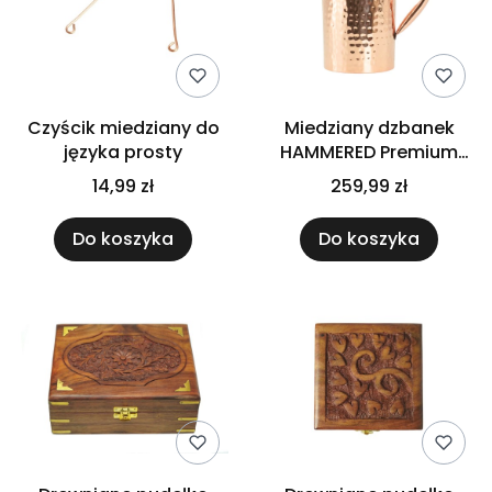
Czyścik miedziany do
Miedziany dzbanek
języka prosty
HAMMERED Premium
GISANE 1,5 L
14,99 zł
259,99 zł
Do koszyka
Do koszyka