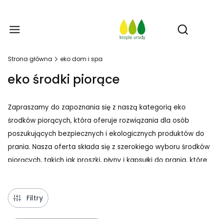
Prod
Otwórz w
Strona główna
eko dom i spa
eko środki piorące
Zapraszamy do zapoznania się z naszą kategorią eko
środków piorących, która oferuje rozwiązania dla osób
poszukujących bezpiecznych i ekologicznych produktów do
prania. Nasza oferta składa się z szerokiego wyboru środków
piorących, takich jak proszki, płyny i kapsułki do prania, które
zostały stworzone z myślą o szanowaniu środowiska i
zdrowia naszych klientów.
Filtry