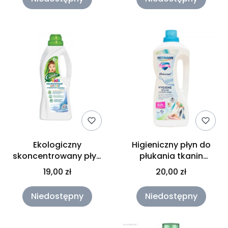
Ekologiczny
Higieniczny płyn do
skoncentrowany płyn
płukania tkanin
do płukania tkanin dla
Heitmann 1250ml
19,00 zł
20,00 zł
niemowląt z
ekstraktem rumianku
Niedostępny
Niedostępny
Garden Eco 1L