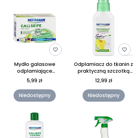
Mydło galasowe
Odplamiacz do tkanin z
odplamiające
praktyczną szczotką
Heitmann 100g
Heitmann 250ml
5,99 zł
12,99 zł
Niedostępny
Niedostępny