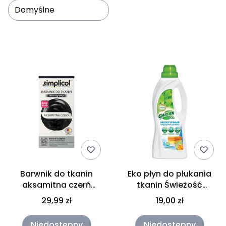
Domyślne
Lista produktów
Barwnik do tkanin
Eko płyn do płukania
aksamitna czerń
tkanin Świeżość
Simplicol 150ml+400g
Kwiatów Garden Eko 1L
29,99 zł
19,00 zł
Niedostępny
Niedostępny