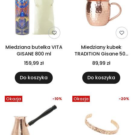
Miedziana butelka VITA
Miedziany kubek
GISANE 800 ml
TRADITION Gisane 500
ml
159,99 zł
89,99 zł
Do koszyka
Do koszyka
Okazja
Okazja
-10%
-20%