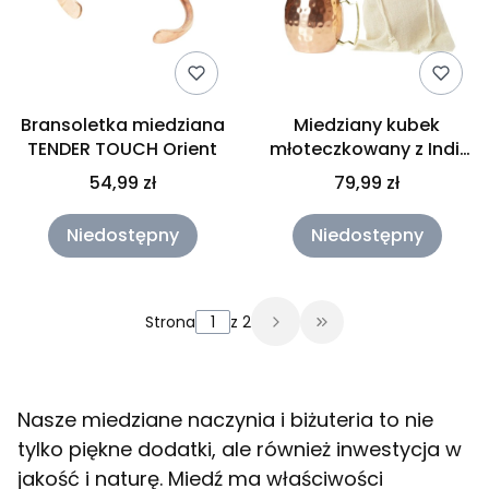
Bransoletka miedziana
Miedziany kubek
TENDER TOUCH Orient
młoteczkowany z Indii
500 ml Gisane
54,99 zł
79,99 zł
Niedostępny
Niedostępny
Strona
z 2
Przejdź do ostatni
Nasze miedziane naczynia i biżuteria to nie
tylko piękne dodatki, ale również inwestycja w
jakość i naturę. Miedź ma właściwości