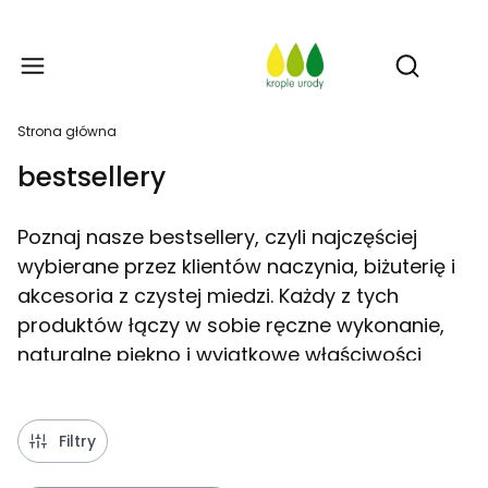
Prod
Otwórz w
Strona główna
bestsellery
Poznaj nasze bestsellery, czyli najczęściej
wybierane przez klientów naczynia, biżuterię i
akcesoria z czystej miedzi. Każdy z tych
produktów łączy w sobie ręczne wykonanie,
naturalne piękno i wyjątkowe właściwości
miedzi, które od wieków cenione są za
trwałość i zdrowotne korzyści. W tej kategorii
znajdziesz najpiękniejsze i najbardziej
Filtry
popularne wzory, które zachwycają jakością,