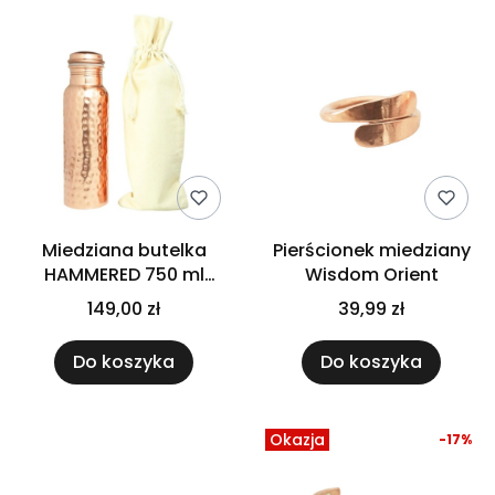
Miedziana butelka
Pierścionek miedziany
HAMMERED 750 ml
Wisdom Orient
Premium Orient
149,00 zł
39,99 zł
Do koszyka
Do koszyka
Okazja
-17%