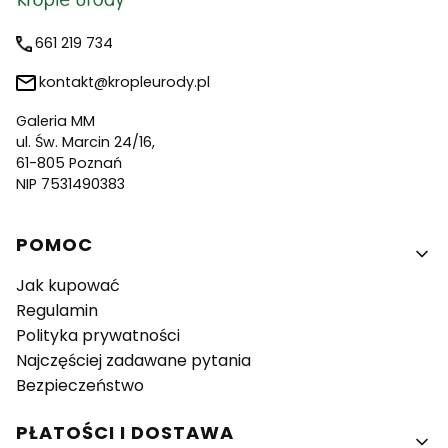
661 219 734
kontakt@kropleurody.pl
Galeria MM
ul. Św. Marcin 24/16,
61-805 Poznań
NIP 7531490383
Linki w stopce
POMOC
Jak kupować
Regulamin
Polityka prywatności
Najczęściej zadawane pytania
Bezpieczeństwo
PŁATOŚCI I DOSTAWA