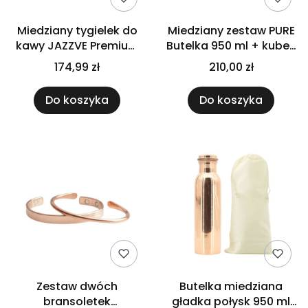
Miedziany tygielek do
Miedziany zestaw PURE
kawy JAZZVE Premium
Butelka 950 ml + kubek
340 ml Cu29
250 ml + bransoletka
174,99 zł
210,00 zł
Classic Gisane
Do koszyka
Do koszyka
Zestaw dwóch
Butelka miedziana
bransoletek
gładka połysk 950 ml