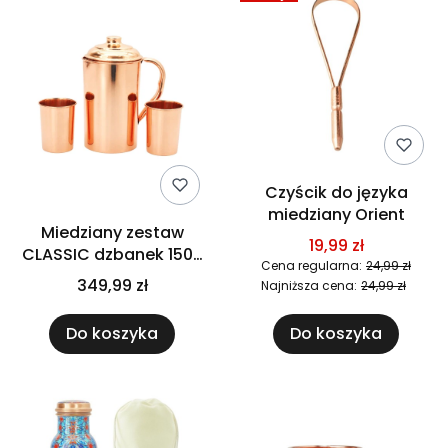
Czyścik do języka
miedziany Orient
Miedziany zestaw
19,99 zł
CLASSIC dzbanek 1500
Cena regularna:
24,99 zł
ml + 2 kubki 250 ml
349,99 zł
Najniższa cena:
24,99 zł
Cu29
Do koszyka
Do koszyka