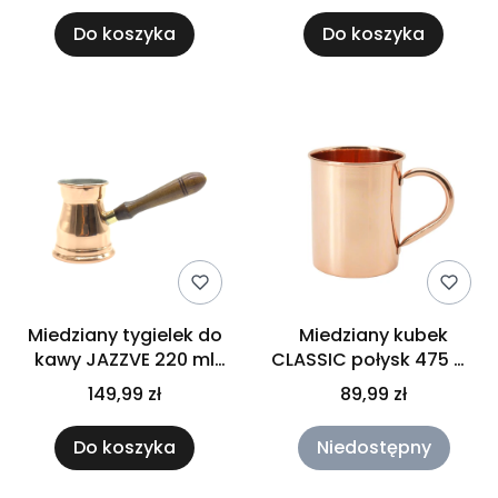
Do koszyka
Do koszyka
Miedziany tygielek do
Miedziany kubek
kawy JAZZVE 220 ml
CLASSIC połysk 475 ml
Cu29
Gisane
149,99 zł
89,99 zł
Do koszyka
Niedostępny