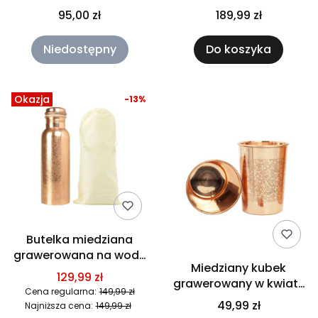
miedzianych CLASSY
Gisane
95,00 zł
189,99 zł
Orient
Niedostępny
Do koszyka
Okazja
-13%
Butelka miedziana
grawerowana na wodę
Miedziany kubek
750 ml GISANE
129,99 zł
grawerowany w kwiaty
Cena regularna:
149,99 zł
250 ml GISANE
49,99 zł
Najniższa cena:
149,99 zł