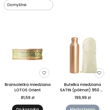
stylem i blaskiem prawdziwego rzemiosła.
Domyślne
Lista produktów
Bransoletka miedziana
Butelka miedziana
LOTOS Orient
SATIN (półmat) 950 ml
GISANE
81,59 zł
199,99 zł
Do koszyka
Niedostępny