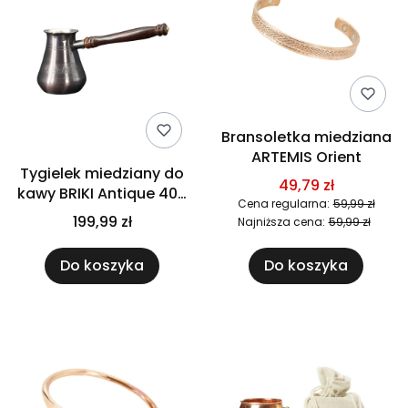
Bransoletka miedziana
ARTEMIS Orient
Tygielek miedziany do
49,79 zł
kawy BRIKI Antique 400
Cena regularna:
59,99 zł
ml Cu29
199,99 zł
Najniższa cena:
59,99 zł
Do koszyka
Do koszyka