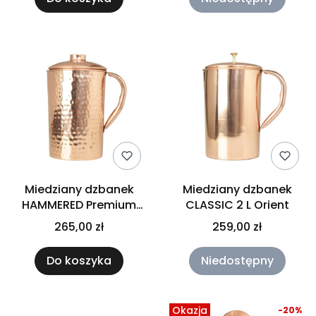
Miedziany dzbanek
Miedziany dzbanek
HAMMERED Premium
CLASSIC 2 L Orient
ORIENT 2 L
265,00 zł
259,00 zł
Do koszyka
Niedostępny
Okazja
-20%