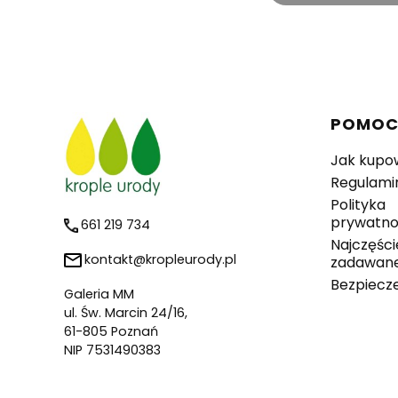
Linki 
POMO
Jak kupo
Regulami
Polityka
prywatno
661 219 734
Najczęści
kontakt@kropleurody.pl
zadawane
Bezpiecz
Galeria MM
ul. Św. Marcin 24/16,
61-805 Poznań
NIP 7531490383