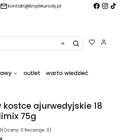
kontakt@kropleurody.pl
Produkty w
Wyczyść
Szukaj
tawy
outlet
warto wiedzieć
 kostce ajurwedyjskie 18
dimix 75g
0
(Oceny: 0 Recenzje: 0)