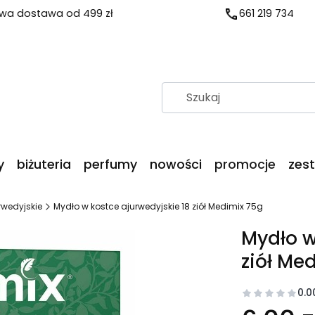
a dostawa od 499 zł
661 219 734
y
biżuteria
perfumy
nowości
promocje
zes
rwedyjskie
Mydło w kostce ajurwedyjskie 18 ziół Medimix 75g
Mydło w
ziół Me
0.0