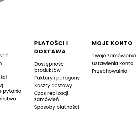
w stopce
C
PŁATOŚCI I
MOJE KONTO
DOSTAWA
wać
Twoje zamówienia
n
Ustawienia konta
Dostępność
produktów
Przechowalnia
ści
Faktury i paragony
ej
Koszty dostawy
 pytania
Czas realizacji
eństwo
zamówień
Sposoby płatności