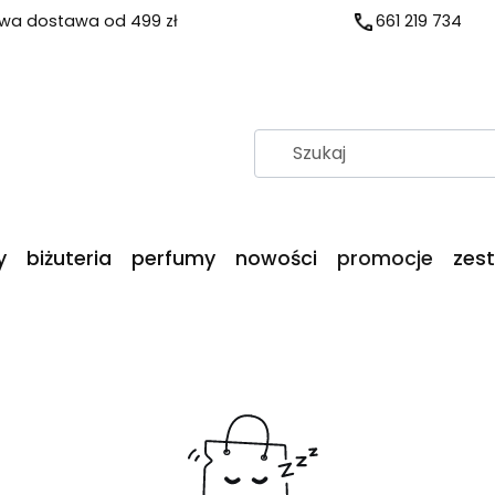
a dostawa od 499 zł
661 219 734
y
biżuteria
perfumy
nowości
promocje
zes