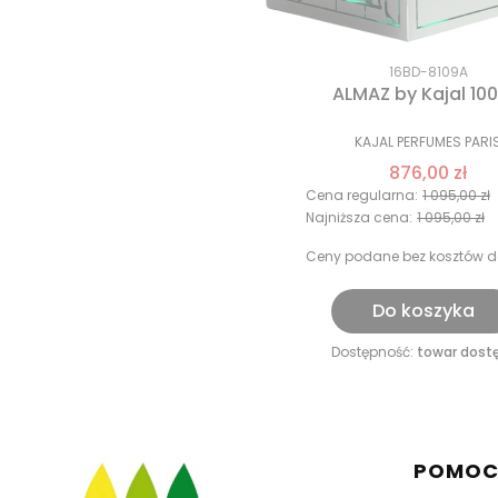
16BD-8109A
ALMAZ by Kajal 100
KAJAL PERFUMES PARI
876,00 zł
Cena regularna:
1 095,00 zł
Najniższa cena:
1 095,00 zł
Ceny podane bez kosztów d
Do koszyka
Dostępność:
towar dost
Linki 
POMO