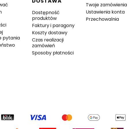
DOSTAWA
wać
Twoje zamówienia
n
Ustawienia konta
Dostępność
produktów
Przechowalnia
ści
Faktury i paragony
ej
Koszty dostawy
 pytania
Czas realizacji
eństwo
zamówień
Sposoby płatności