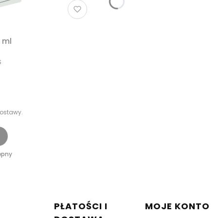
 ml
S
ostawy.
ępny
w stopce
C
PŁATOŚCI I
MOJE KONTO