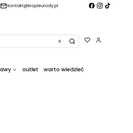
kontakt@kropleurody.pl
Produkty w
Wyczyść
Szukaj
tawy
outlet
warto wiedzieć