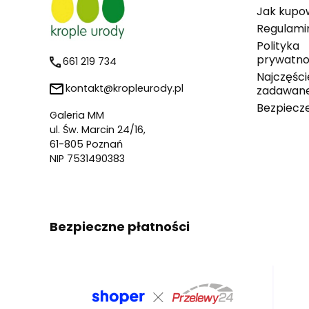
Jak kupo
Regulami
Polityka
prywatno
661 219 734
Najczęści
kontakt@kropleurody.pl
zadawane
Bezpiecz
Galeria MM
ul. Św. Marcin 24/16,
61-805 Poznań
NIP 7531490383
Bezpieczne płatności