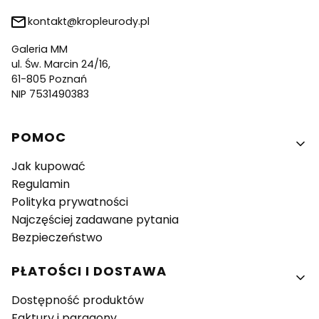
kontakt@kropleurody.pl
Galeria MM
ul. Św. Marcin 24/16,
61-805 Poznań
NIP 7531490383
Linki w stopce
POMOC
Jak kupować
Regulamin
Polityka prywatności
Najczęściej zadawane pytania
Bezpieczeństwo
PŁATOŚCI I DOSTAWA
Dostępność produktów
Faktury i paragony