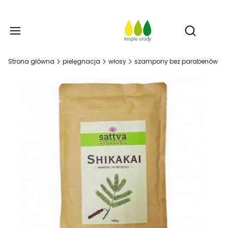
Prod
Otwórz w
Strona główna
pielęgnacja
włosy
szampony bez parabenów