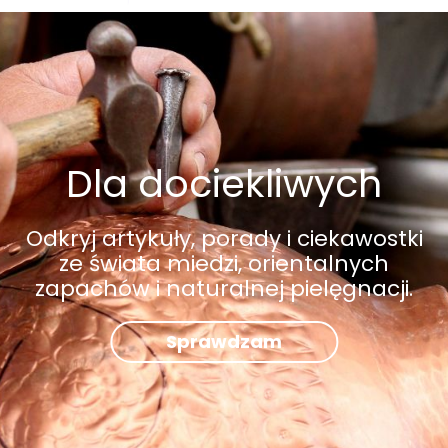
Dla dociekliwych
Odkryj artykuły, porady i ciekawostki
ze świata miedzi, orientalnych
zapachów i naturalnej pielęgnacji.
Sprawdzam