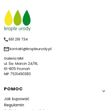
661 219 734
kontakt@kropleurody.pl
Galeria MM
ul. Św. Marcin 24/16,
61-805 Poznań
NIP 7531490383
Linki w stopce
POMOC
Jak kupować
Regulamin