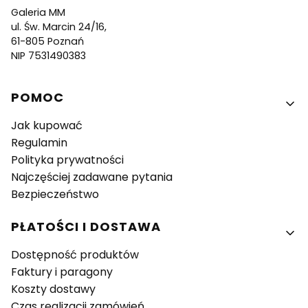
Galeria MM
ul. Św. Marcin 24/16,
61-805 Poznań
NIP 7531490383
Linki w stopce
POMOC
Jak kupować
Regulamin
Polityka prywatności
Najczęściej zadawane pytania
Bezpieczeństwo
PŁATOŚCI I DOSTAWA
Dostępność produktów
Faktury i paragony
Koszty dostawy
Czas realizacji zamówień