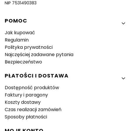
NIP 7531490383
Linki w stopce
POMOC
Jak kupować
Regulamin
Polityka prywatności
Najczęściej zadawane pytania
Bezpieczeństwo
PŁATOŚCI I DOSTAWA
Dostępność produktów
Faktury i paragony
Koszty dostawy
Czas realizacji zamówień
Sposoby płatności
MOJE KONTO