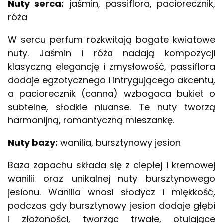
Nuty serca:
jaśmin, passiflora, paciorecznik,
róża
W sercu perfum rozkwitają bogate kwiatowe
nuty. Jaśmin i róża nadają kompozycji
klasyczną elegancję i zmysłowość, passiflora
dodaje egzotycznego i intrygującego akcentu,
a paciorecznik (canna) wzbogaca bukiet o
subtelne, słodkie niuanse. Te nuty tworzą
harmonijną, romantyczną mieszankę.
Nuty bazy:
wanilia, bursztynowy jesion
Baza zapachu składa się z ciepłej i kremowej
wanilii oraz unikalnej nuty bursztynowego
jesionu. Wanilia wnosi słodycz i miękkość,
podczas gdy bursztynowy jesion dodaje głębi
i złożoności, tworząc trwałe, otulające