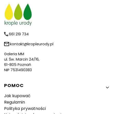
661 219 734
kontakt@kropleurody.pl
Galeria MM
ul. Św. Marcin 24/16,
61-805 Poznań
NIP 7531490383
Linki w stopce
POMOC
Jak kupować
Regulamin
Polityka prywatności