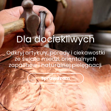
Dla dociekliwych
Odkryj artykuły, porady i ciekawostki
ze świata miedzi, orientalnych
zapachów i naturalnej pielęgnacji.
Sprawdzam