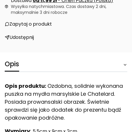
Dostawa
od 11,99 zł
- Orlen Paczka (Polska)
Wysyłka natychmiastowa. Czas dostawy 2 dni,
maksymalnie 3 dni robocze
Zapytaj o produkt
Udostępnij
Opis
Opis produktu:
Ozdobna, solidnie wykonana
puszka na mydła marsylskie Le Chatelard.
Posiada prowansalski obrazek. Świetnie
sprawdzi się jako dodatek do prezentu bądź
opakowanie podróżne.
Wymiary
:
5,5cm x 9cm x 2cm