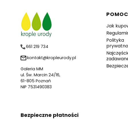
Linki 
POMO
Jak kupo
Regulami
Polityka
prywatno
661 219 734
Najczęści
kontakt@kropleurody.pl
zadawane
Bezpiecz
Galeria MM
ul. Św. Marcin 24/16,
61-805 Poznań
NIP 7531490383
Bezpieczne płatności