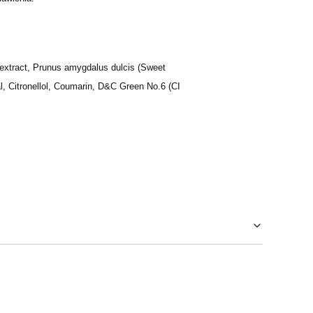
it extract, Prunus amygdalus dulcis (Sweet
, Citronellol, Coumarin, D&C Green No.6 (CI