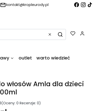
kontakt@kropleurody.pl
Produkty w
Wyczyść
Szukaj
tawy
outlet
warto wiedzieć
do włosów Amla dla dzieci
200ml
0
(Oceny: 0 Recenzje: 0)