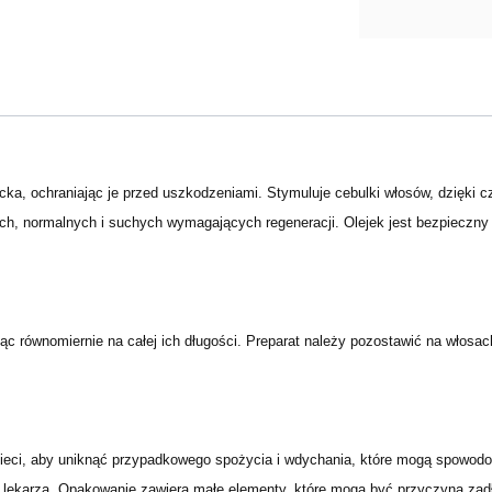
cka, ochraniając je przed uszkodzeniami. Stymuluje cebulki włosów, dzięki c
h, normalnych i suchych wymagających regeneracji. Olejek jest bezpieczny d
jąc równomiernie na całej ich długości. Preparat należy pozostawić na włos
eci, aby uniknąć przypadkowego spożycia i wdychania, które mogą spowodow
o lekarza. Opakowanie zawiera małe elementy, które mogą być przyczyną zadł