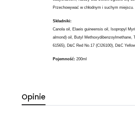
Przechowywać w chłodnym i suchym miejscu. T
Składniki:
Canola oil, Elaeis guineensis oil, Isopropyl My
almond) oil, Butyl Methoxydibenzoylmethane, T
61565), D&C Red No.17 (CI26100), D&C Yellow 
Pojemność:
200ml
Opinie