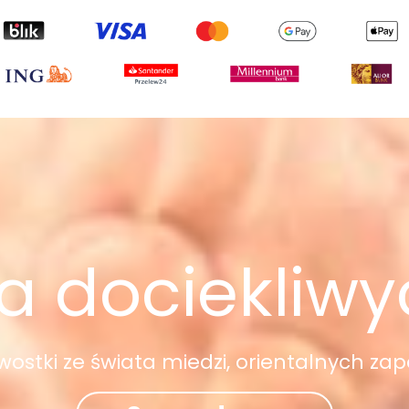
a dociekliw
awostki ze świata miedzi, orientalnych zap