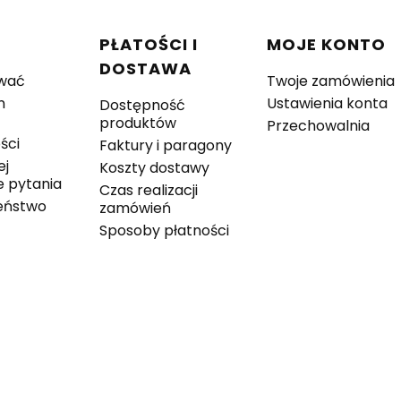
w stopce
C
PŁATOŚCI I
MOJE KONTO
DOSTAWA
wać
Twoje zamówienia
n
Ustawienia konta
Dostępność
produktów
Przechowalnia
ści
Faktury i paragony
ej
Koszty dostawy
 pytania
Czas realizacji
eństwo
zamówień
Sposoby płatności