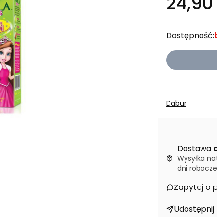
24,90 
Dostępność:
Dabur
Dostawa
o
Wysyłka na
dni robocze
Zapytaj o 
Udostępnij