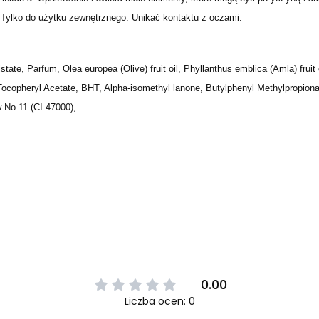
ylko do użytku zewnętrznego. Unikać kontaktu z oczami.
ristate, Parfum, Olea europea (Olive) fruit oil, Phyllanthus emblica (Amla) fru
ocopheryl Acetate, BHT, Alpha-isomethyl lanone, Butylphenyl Methylpropional
No.11 (CI 47000),.
0.00
Liczba ocen: 0