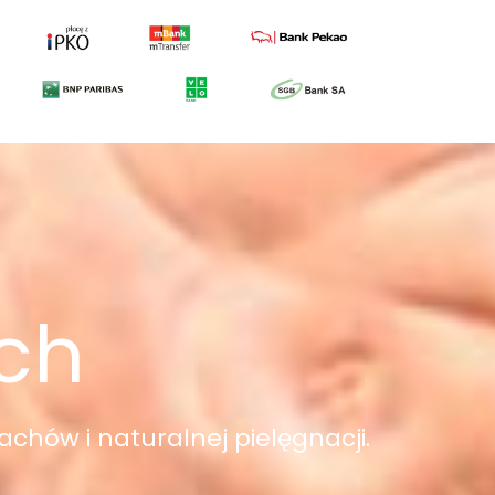
ych
achów i naturalnej pielęgnacji.