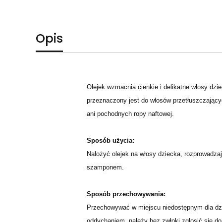
Opis
Olejek wzmacnia cienkie i delikatne włosy dzie
przeznaczony jest do włosów przetłuszczającyc
ani pochodnych ropy naftowej.
Sposób użycia:
Nałożyć olejek na włosy dziecka, rozprowadza
szamponem.
Sposób przechowywania:
Przechowywać w miejscu niedostępnym dla dzi
oddychaniem, należy bez zwłoki zgłosić się d