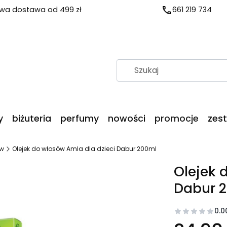
a dostawa od 499 zł
661 219 734
y
biżuteria
perfumy
nowości
promocje
zes
ów
Olejek do włosów Amla dla dzieci Dabur 200ml
Olejek 
Dabur 
0.0