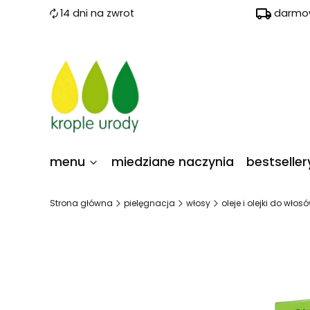
14 dni na zwrot
darmow
menu
miedziane naczynia
bestseller
Strona główna
pielęgnacja
włosy
oleje i olejki do włos