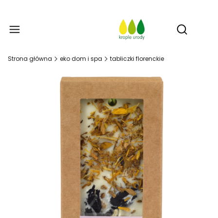
Prod
Otwórz w
Strona główna
eko dom i spa
tabliczki florenckie