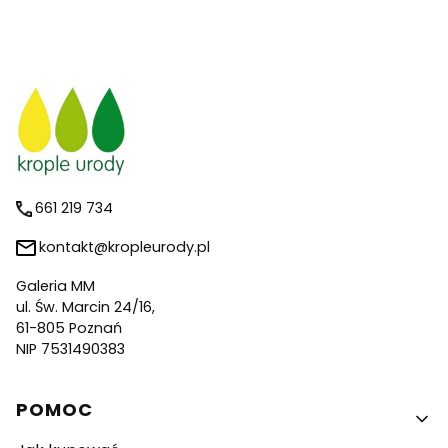
661 219 734
kontakt@kropleurody.pl
Galeria MM
ul. Św. Marcin 24/16,
61-805 Poznań
NIP 7531490383
Linki w stopce
POMOC