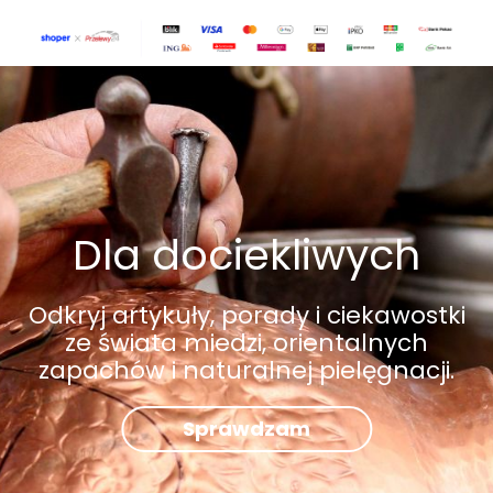
Dla dociekliwych
Odkryj artykuły, porady i ciekawostki
ze świata miedzi, orientalnych
zapachów i naturalnej pielęgnacji.
Sprawdzam