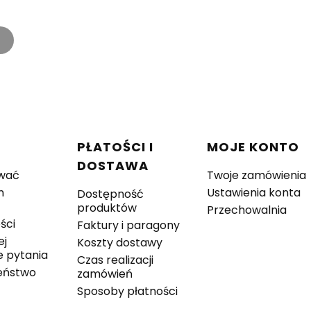
w stopce
C
PŁATOŚCI I
MOJE KONTO
DOSTAWA
wać
Twoje zamówienia
n
Ustawienia konta
Dostępność
produktów
Przechowalnia
ści
Faktury i paragony
ej
Koszty dostawy
 pytania
Czas realizacji
eństwo
zamówień
Sposoby płatności