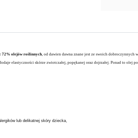
 z
72% olejów roślinnych
, od dawien dawna znane jest ze swoich dobroczynnych 
odaje elastyczności skórze zwiotczałej, popękanej oraz dojrzałej. Ponad to olej p
ergików lub delikatnej skóry dziecka,