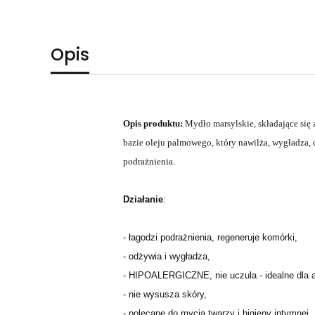
Opis
Opis produktu:
Mydło marsylskie, składające się
bazie oleju palmowego, który nawilża, wygładza, d
podrażnienia.
Działanie
:
- łagodzi podrażnienia, regeneruje komórki,
- odżywia i wygładza,
- HIPOALERGICZNE, nie uczula - idealne dla al
- nie wysusza skóry,
- polecane do mycia twarzy i higieny intymnej,