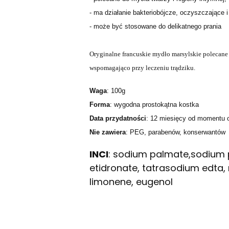
- ma działanie bakteriobójcze, oczyszczające i
- może być stosowane do delikatnego prania
Oryginalne francuskie mydło marsylskie polecane je
wspomagająco przy leczeniu trądziku.
Waga
: 100g
Forma
: wygodna prostokątna kostka
Data
przydatności
: 12 miesięcy od momentu 
Nie zawiera
: PEG, parabenów, konserwantów
INCI
: sodium palmate,sodium p
etidronate, tatrasodium edta, m
limonene, eugenol