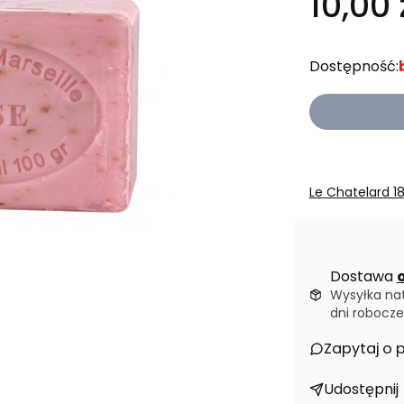
10,00 
Dostępność:
Le Chatelard 1
Dostawa
o
Wysyłka na
dni robocze
Zapytaj o 
Udostępnij