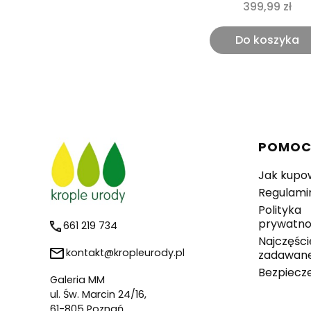
399,99 zł
Do koszyka
Linki 
POMO
Jak kupo
Regulami
Polityka
prywatno
661 219 734
Najczęści
kontakt@kropleurody.pl
zadawane
Bezpiecz
Galeria MM
ul. Św. Marcin 24/16,
61-805 Poznań