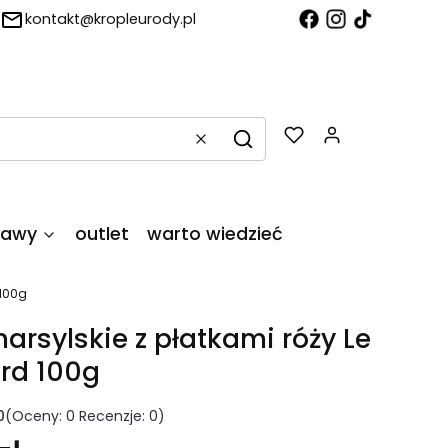
kontakt@kropleurody.pl
Produkty w
Wyczyść
Szukaj
tawy
outlet
warto wiedzieć
 100g
arsylskie z płatkami róży Le
rd 100g
0
(Oceny: 0 Recenzje: 0)