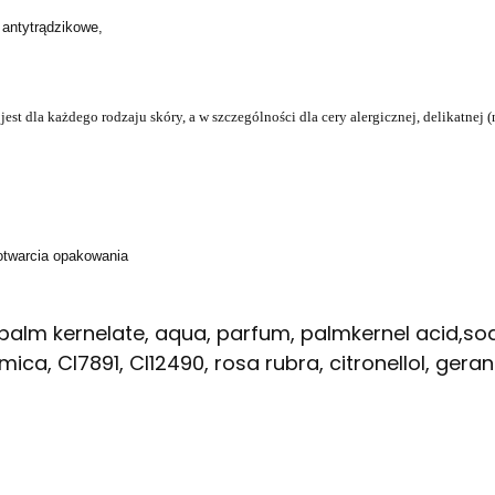
 antytrądzikowe,
st dla każdego rodzaju skóry, a w szczególności dla cery alergicznej, delikatnej (
otwarcia opakowania
alm kernelate, aqua, parfum, palmkernel acid,so
ica, CI7891, CI12490, rosa rubra, citronellol, gerani