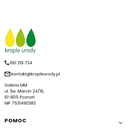
661 219 734
kontakt@kropleurody.pl
Galeria MM
ul. Św. Marcin 24/16,
61-805 Poznań
NIP 7531490383
Linki w stopce
POMOC