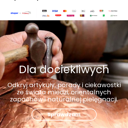
Dla dociekliwych
Odkryj artykuły, porady i ciekawostki
ze świata miedzi, orientalnych
zapachów i naturalnej pielęgnacji.
Sprawdzam