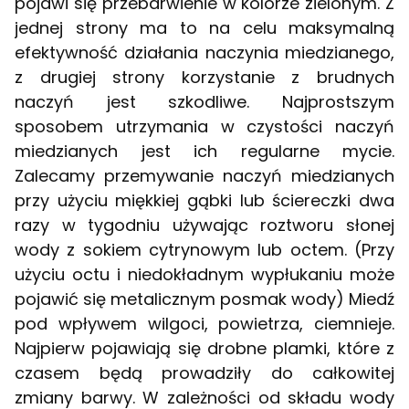
pojawi się przebarwienie w kolorze zielonym. Z
jednej strony ma to na celu maksymalną
efektywność działania naczynia miedzianego,
z drugiej strony korzystanie z brudnych
naczyń jest szkodliwe. Najprostszym
sposobem utrzymania w czystości naczyń
miedzianych jest ich regularne mycie.
Zalecamy przemywanie naczyń miedzianych
przy użyciu miękkiej gąbki lub ściereczki dwa
razy w tygodniu używając roztworu słonej
wody z sokiem cytrynowym lub octem. (Przy
użyciu octu i niedokładnym wypłukaniu może
pojawić się metalicznym posmak wody) Miedź
pod wpływem wilgoci, powietrza, ciemnieje.
Najpierw pojawiają się drobne plamki, które z
czasem będą prowadziły do całkowitej
zmiany barwy. W zależności od składu wody