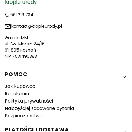
661 219 734
kontakt@kropleurody.pl
Galeria MM
ul. Św. Marcin 24/16,
61-805 Poznań
NIP 7531490383
Linki w stopce
POMOC
Jak kupować
Regulamin
Polityka prywatności
Najczęściej zadawane pytania
Bezpieczeństwo
PŁATOŚCI I DOSTAWA