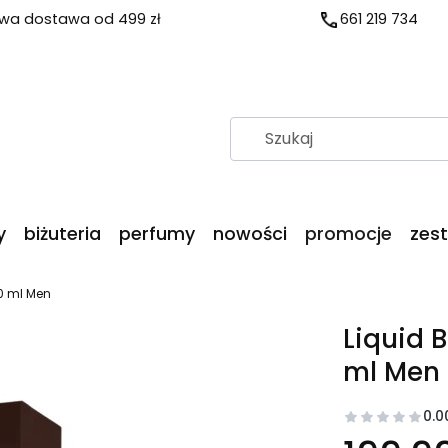
a dostawa od 499 zł
661 219 734
y
biżuteria
perfumy
nowości
promocje
zes
00 ml Men
Liquid 
ml Men
0.0