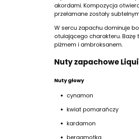
akordami. Kompozycja otwiera
przełamane zostały subtelny
W sercu zapachu dominuje bou
otulającego charakteru. Bazę
piżmem i ambroksanem.
Nuty zapachowe Liqui
Nuty głowy
cynamon
kwiat pomarańczy
kardamon
bergamotka