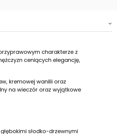
o-przyprawowym charakterze z
żczyzn ceniących elegancję,
w, kremowej wanilii oraz
lny na wieczór oraz wyjątkowe
z głębokimi słodko-drzewnymi