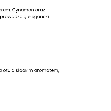
terem. Cynamon oraz
wprowadzają elegancki
ia otula słodkim aromatem,