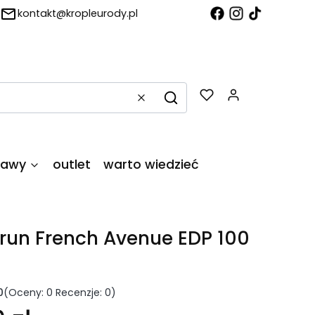
kontakt@kropleurody.pl
Produkty w
Wyczyść
Szukaj
tawy
outlet
warto wiedzieć
Brun French Avenue EDP 100
0
(Oceny: 0 Recenzje: 0)