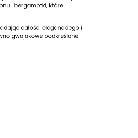
nu i bergamotki, które
dając całości eleganckiego i
rewno gwajakowe podkreślone