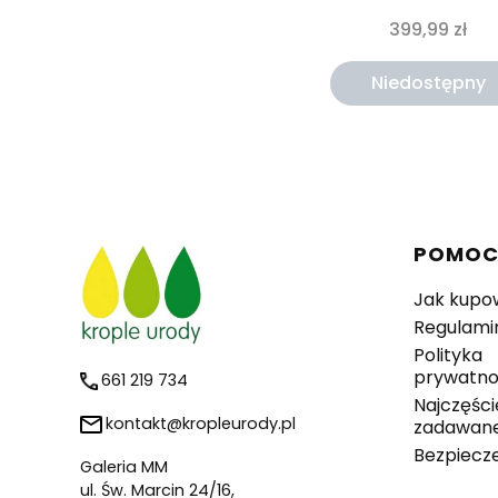
399,99 zł
Niedostępny
Linki 
POMO
Jak kupo
Regulami
Polityka
prywatno
661 219 734
Najczęści
kontakt@kropleurody.pl
zadawane
Bezpiecz
Galeria MM
ul. Św. Marcin 24/16,