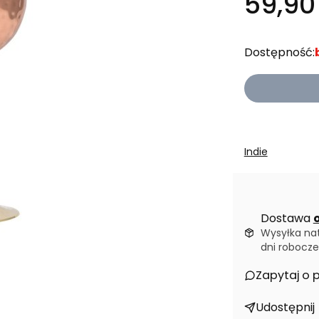
59,90 
Dostępność:
Indie
Dostawa
o
Wysyłka na
dni robocze
Zapytaj o 
Udostępnij