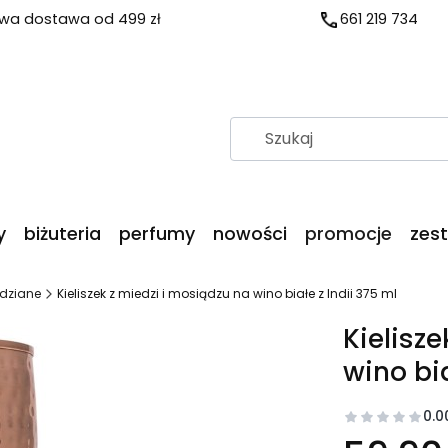
a dostawa od 499 zł
661 219 734
y
biżuteria
perfumy
nowości
promocje
zes
dziane
Kieliszek z miedzi i mosiądzu na wino białe z Indii 375 ml
Kielisz
wino bia
0.0