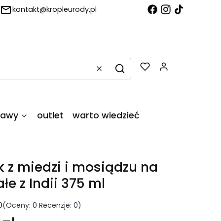
kontakt@kropleurody.pl
Produkty w
Wyczyść
Szukaj
tawy
outlet
warto wiedzieć
ek z miedzi i mosiądzu na
łe z Indii 375 ml
0
(Oceny: 0 Recenzje: 0)