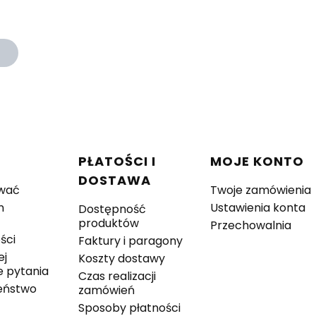
w stopce
C
PŁATOŚCI I
MOJE KONTO
DOSTAWA
wać
Twoje zamówienia
n
Ustawienia konta
Dostępność
produktów
Przechowalnia
ści
Faktury i paragony
ej
Koszty dostawy
 pytania
Czas realizacji
eństwo
zamówień
Sposoby płatności