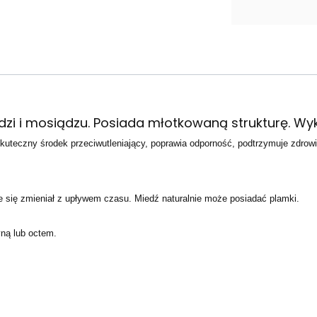
edzi i mosiądzu. Posiada młotkowaną strukturę. Wy
skuteczny środek przeciwutleniający, poprawia odporność, podtrzymuje zdrowie
ie się zmieniał z upływem czasu. Miedź naturalnie może posiadać plamki.
ną lub octem.