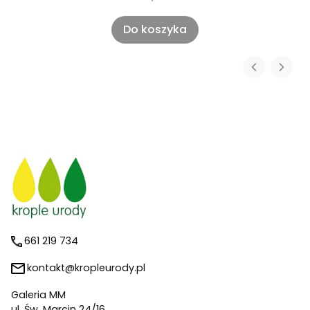
Do koszyka
661 219 734
kontakt@kropleurody.pl
Galeria MM
ul. Św. Marcin 24/16,