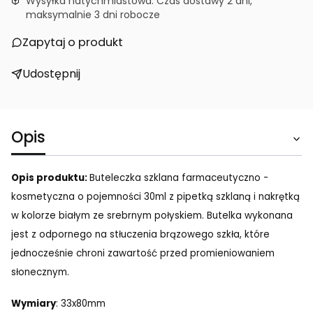
Wysyłka natychmiastowa. Czas dostawy 2 dni,
maksymalnie 3 dni robocze
Zapytaj o produkt
Udostępnij
Opis
Opis produktu:
Buteleczka szklana farmaceutyczno -
kosmetyczna o pojemności 30ml z pipetką szklaną i nakrętką
w kolorze białym ze srebrnym połyskiem.
Butelka wykonana
jest z odpornego na stłuczenia brązowego szkła, które
jednocześnie chroni zawartość przed promieniowaniem
słonecznym.
Wymiary
: 33x80mm