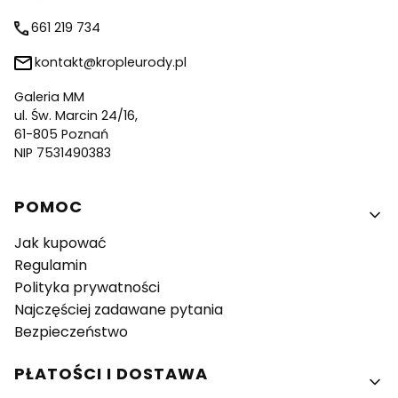
661 219 734
kontakt@kropleurody.pl
Galeria MM
ul. Św. Marcin 24/16,
61-805 Poznań
NIP 7531490383
Linki w stopce
POMOC
Jak kupować
Regulamin
Polityka prywatności
Najczęściej zadawane pytania
Bezpieczeństwo
PŁATOŚCI I DOSTAWA