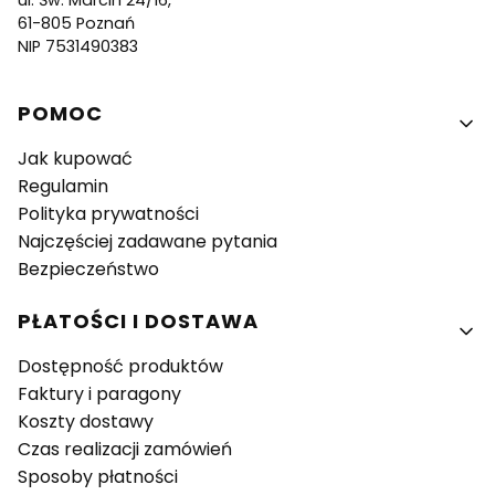
ul. Św. Marcin 24/16,
61-805 Poznań
NIP 7531490383
Linki w stopce
POMOC
Jak kupować
Regulamin
Polityka prywatności
Najczęściej zadawane pytania
Bezpieczeństwo
PŁATOŚCI I DOSTAWA
Dostępność produktów
Faktury i paragony
Koszty dostawy
Czas realizacji zamówień
Sposoby płatności