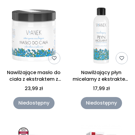
Nawilżające masło do
Nawilżający płyn
ciała z ekstraktem z
micelarny z ekstraktem
ziela owsa Vianek
z robinii akacjowej
23,99 zł
17,99 zł
250ml
Vianek 200ml
Niedostępny
Niedostępny