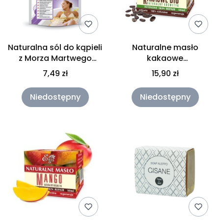
Naturalna sól do kąpieli
Naturalne masło
z Morza Martwego
kakaowe
Fitokosmetik
nierafinowane Etja
7,49 zł
15,90 zł
50ml
Niedostępny
Niedostępny