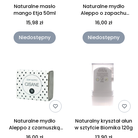
Naturalne masło
Naturalne mydło
mango Etja 50ml
Aleppo o zapachu
miodu i mięty GISANE
15,98 zł
16,00 zł
125g
Niedostępny
Niedostępny
Naturalne mydło
Naturalny kryształ ałun
Aleppo z czarnuszką
w sztyfcie Biomika 120g
GISANE 125g
16,00 zł
13,90 zł