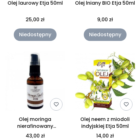
Olej laurowy Etja 50ml
Olej lniany BIO Etja 50ml
25,00 zł
9,00 zł
Niedostępny
Niedostępny
Olej moringa
Olej neem z miodoli
nierafinowany
indyjskiej Etja 50ml
FitComfort 50ml
43,00 zł
14,00 zł