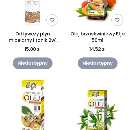
Odżywczy płyn
Olej brzoskwiniowy Etja
micelarny i tonik 2w1
50ml
Vianek 200ml
15,00 zł
14,52 zł
Niedostępny
Niedostępny