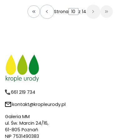
Strona
z 14
Wróć do pierwszej strony z produktami
Przejdź do os
661 219 734
kontakt@kropleurody.pl
Galeria MM
ul. Św. Marcin 24/16,
61-805 Poznań
NIP 7531490383