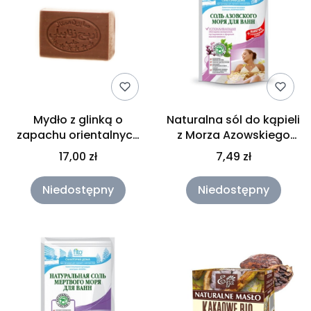
Mydło z glinką o
Naturalna sól do kąpieli
zapachu orientalnych
z Morza Azowskiego
kadzideł 140g
uspokajająca
17,00 zł
7,49 zł
Fitokosmetik
Niedostępny
Niedostępny