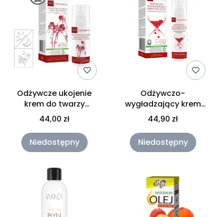
Odżywcze ukojenie
Odżywczo-
krem do twarzy
wygładzający krem
GoCranberry 50ml
pod oczy GoCranberry
44,00 zł
44,90 zł
30ml
Niedostępny
Niedostępny