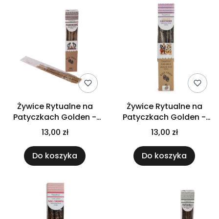
Żywice Rytualne na
Żywice Rytualne na
Patyczkach Golden -
Patyczkach Golden -
Kadzidło
Lawenda
13,00 zł
13,00 zł
Do koszyka
Do koszyka