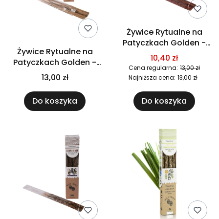
Żywice Rytualne na
Patyczkach Golden -
Żywice Rytualne na
Róża
10,40 zł
Patyczkach Golden -
Cena regularna:
13,00 zł
Palo Santo
13,00 zł
Najniższa cena:
13,00 zł
Do koszyka
Do koszyka