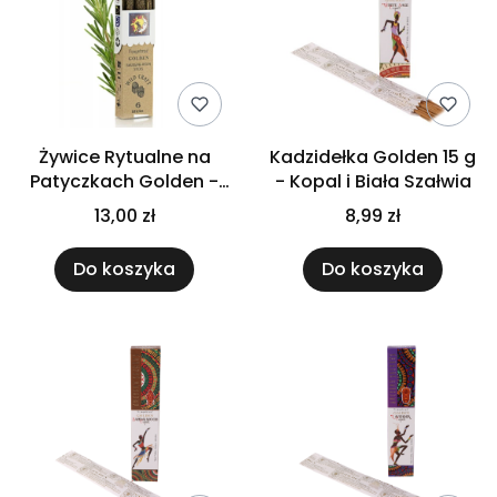
Żywice Rytualne na
Kadzidełka Golden 15 g
Patyczkach Golden -
- Kopal i Biała Szałwia
Rozmaryn
13,00 zł
8,99 zł
Do koszyka
Do koszyka