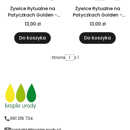
Żywice Rytualne na
Żywice Rytualne na
Patyczkach Golden -
Patyczkach Golden -
Szałwia Cedrowa
Trawa Cytrynowa
13,00 zł
13,00 zł
Do koszyka
Do koszyka
Strona
z 1
661 219 734
kontakt@kropleurody.pl