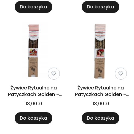
Do koszyka
Do koszyka
Żywice Rytualne na
Żywice Rytualne na
Patyczkach Golden -
Patyczkach Golden -
Cynamon
Drzewo Sandałowe
13,00 zł
13,00 zł
Do koszyka
Do koszyka