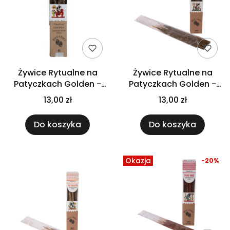
Żywice Rytualne na
Żywice Rytualne na
Patyczkach Golden -
Patyczkach Golden -
Nag Champa
Paczula
13,00 zł
13,00 zł
Do koszyka
Do koszyka
Okazja
-20%