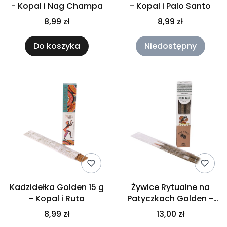
- Kopal i Nag Champa
- Kopal i Palo Santo
8,99 zł
8,99 zł
Do koszyka
Niedostępny
Kadzidełka Golden 15 g
Żywice Rytualne na
- Kopal i Ruta
Patyczkach Golden -
Biała Szałwia
8,99 zł
13,00 zł