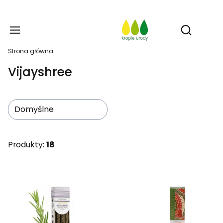
Prod
Otwórz w
Strona główna
Vijayshree
Domyślne
Produkty:
18
Lista produktów