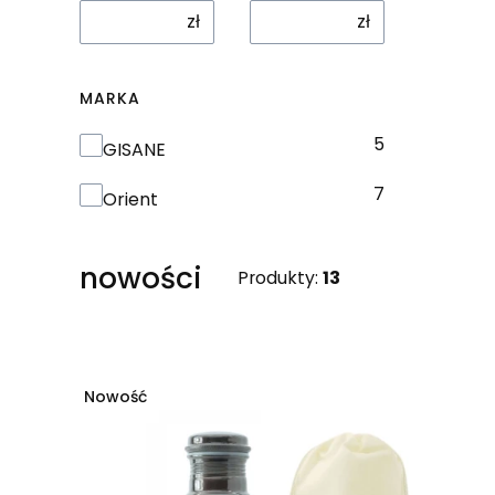
zł
zł
MARKA
5
Marka
GISANE
7
Orient
nowości
Produkty:
13
Lista produktów
Nowość