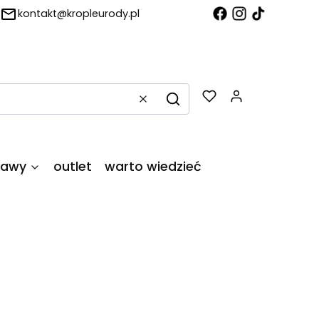
kontakt@kropleurody.pl
Produkty w
Wyczyść
Szukaj
tawy
outlet
warto wiedzieć