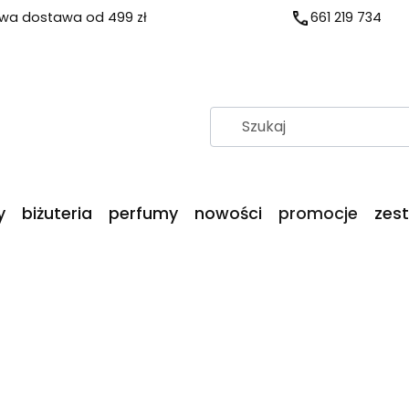
a dostawa od 499 zł
661 219 734
y
biżuteria
perfumy
nowości
promocje
zes