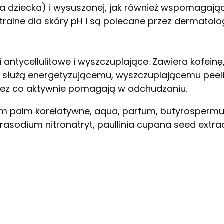
kóra dziecka) i wysuszonej, jak również wspomagając
utralne dla skóry pH i są polecane przez dermatol
antycellulitowe i wyszczuplające. Zawiera kofein
e służą energetyzującemu, wyszczuplającemu peelin
rzez co aktywnie pomagają w odchudzaniu.
 palm korelatywne, aqua, parfum, butyrospermum 
etrasodium nitronatryt, paullinia cupana seed ext