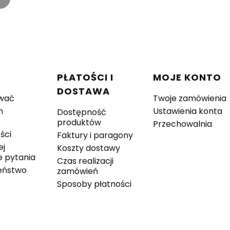
w stopce
C
PŁATOŚCI I
MOJE KONTO
DOSTAWA
wać
Twoje zamówienia
n
Ustawienia konta
Dostępność
produktów
Przechowalnia
ści
Faktury i paragony
ej
Koszty dostawy
 pytania
Czas realizacji
eństwo
zamówień
Sposoby płatności