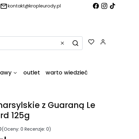
kontakt@kropleurody.pl
Produkty w
Wyczyść
Szukaj
tawy
outlet
warto wiedzieć
arsylskie z Guaraną Le
rd 125g
0
(Oceny: 0 Recenzje: 0)