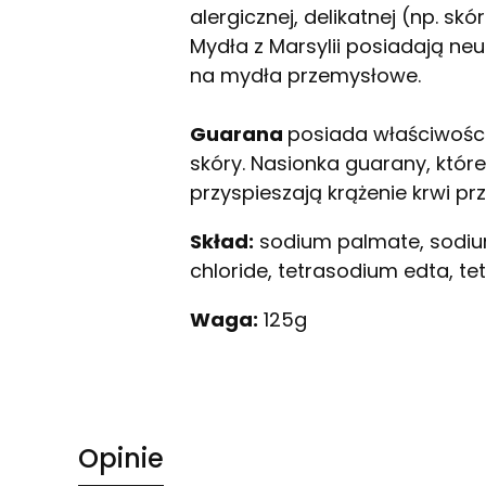
alergicznej, delikatnej (np. s
Mydła z Marsylii posiadają ne
na mydła przemysłowe.
Guarana
posiada właściwości 
skóry. Nasionka guarany, któr
przyspieszają krążenie krwi p
Skład:
sodium palmate, sodium
chloride, tetrasodium edta, t
Waga:
125g
Opinie