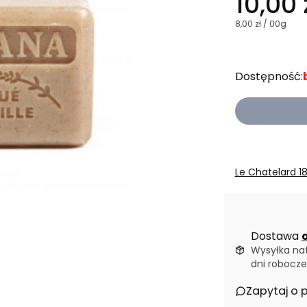
10,00 
8,00 zł / 00g
Dostępność:
Le Chatelard 1
Dostawa
o
Wysyłka na
dni robocze
Zapytaj o 