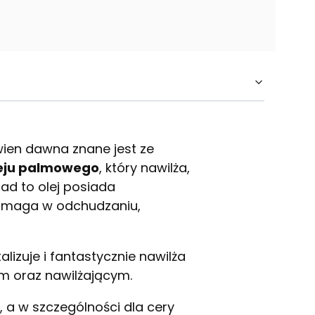
wien dawna znane jest ze
eju palmowego
, który nawilża,
nad to olej posiada
pomaga w odchudzaniu,
lizuje i fantastycznie nawilża
m oraz nawilżającym.
, a w szczególności dla cery