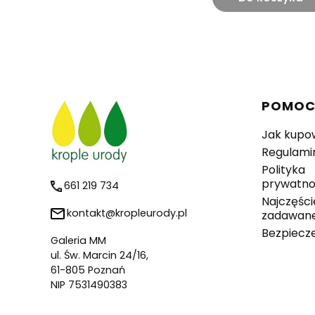
Linki 
POMO
Jak kupo
Regulami
Polityka
prywatno
661 219 734
Najczęści
kontakt@kropleurody.pl
zadawane
Bezpiecz
Galeria MM
ul. Św. Marcin 24/16,
61-805 Poznań
NIP 7531490383