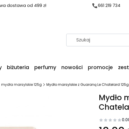
a dostawa od 499 zł
661 219 734
y
biżuteria
perfumy
nowości
promocje
zes
mydła marsylskie 125g
Mydło marsylskie z Guaraną Le Chatelard 125g
Mydło m
Chatela
0.0