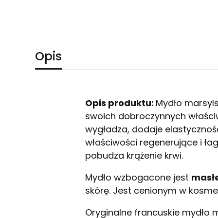
Opis
Opis produktu:
Mydło marsylsk
swoich dobroczynnych właściw
wygładza, dodaje elastyczności
właściwości regenerujące i ła
pobudza krążenie krwi.
Mydło wzbogacone jest
masłe
skórę. Jest cenionym w kosme
Oryginalne francuskie mydło m