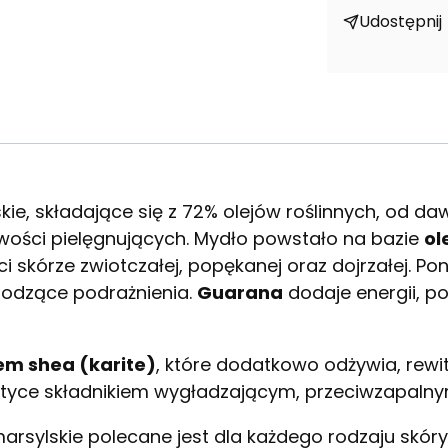
Udostępnij
ie, składające się z 72% olejów roślinnych, od da
ości pielęgnujących. Mydło powstało na bazie
ol
 skórze zwiotczałej, popękanej oraz dojrzałej. Po
godzące podrażnienia.
Guarana
dodaje energii, 
m shea (karite)
, które dodatkowo odżywia, rewita
tyce składnikiem wygładzającym, przeciwzapalny
arsylskie polecane jest dla każdego rodzaju skóry