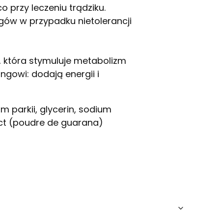
o przy leczeniu trądziku.
ogów w przypadku nietolerancji
ę, która stymuluje metabolizm
gowi: dodają energii i
parkii, glycerin, sodium
ract (poudre de guarana)