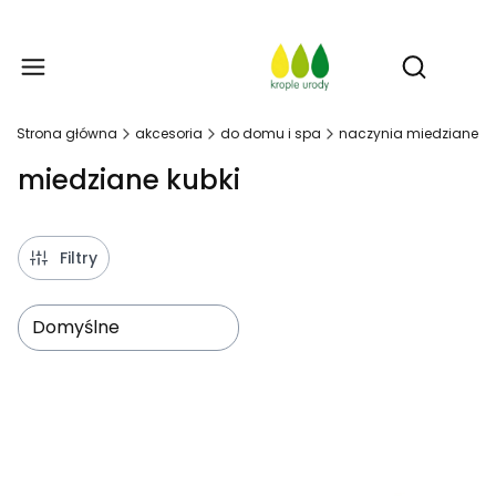
Prod
Otwórz w
Strona główna
akcesoria
do domu i spa
naczynia miedziane
miedziane kubki
Filtry
Domyślne
Lista produktów