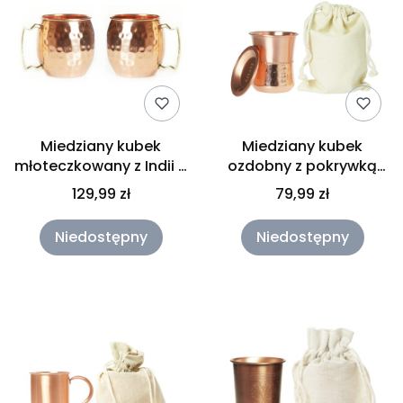
Miedziany kubek
Miedziany kubek
młoteczkowany z Indii 2
ozdobny z pokrywką
szt. 500 ml Gisane
300 ml Gisane
129,99 zł
79,99 zł
Niedostępny
Niedostępny