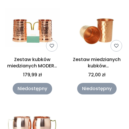
Zestaw kubków
Zestaw miedzianych
miedzianych MODERN
kubków
POLISH 2 x 250 ml
młoteczkowany
179,99 zł
72,00 zł
Gisane
satynowy 2 x 250 ml
Gisane
Niedostępny
Niedostępny