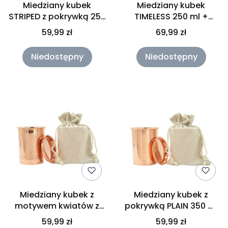
Miedziany kubek
Miedziany kubek
STRIPED z pokrywką 250
TIMELESS 250 ml +
ml Orient
pokrywka Gisane
59,99 zł
69,99 zł
Niedostępny
Niedostępny
Miedziany kubek z
Miedziany kubek z
motywem kwiatów z
pokrywką PLAIN 350 ml
pokrywką 350 ml
Gisane
59,99 zł
59,99 zł