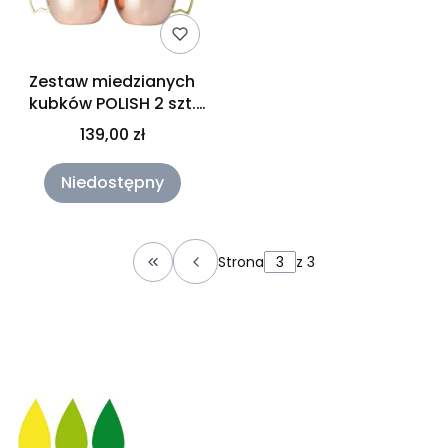
Zestaw miedzianych
kubków POLISH 2 szt.
500 ml Orient
139,00 zł
Niedostępny
Strona
z 3
Wróć do pierwszej strony z produkt