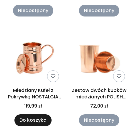
GISANE
Niedostępny
Niedostępny
Miedziany Kufel z
Zestaw dwóch kubków
Pokrywką NOSTALGIA
miedzianych POLISH
550 ml Gisane
250 ml Orient
119,99 zł
72,00 zł
Do koszyka
Niedostępny